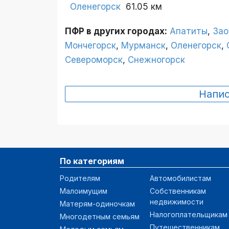
Оленегорск
61.05 км
ПФР в других городах:
Апатиты
,
Зао
Мончегорск
,
Мурманск
,
Оленегорск
,
Североморск
,
Снежногорск
Напи
По категориям
Родителям
Автомобилистам
Малоимущим
Собственникам
недвижимости
Матерям-одиночкам
Налогоплательщикам
Многодетным семьям
Путешественникам