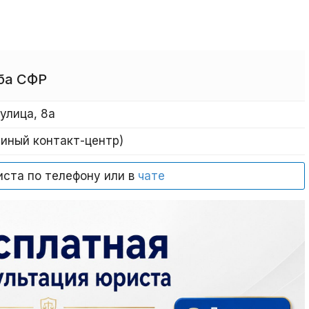
ба СФР
улица, 8а
диный контакт-центр)
иста по телефону или в
чате