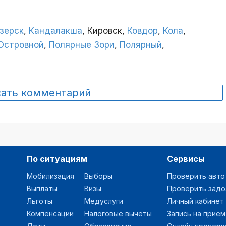
зерск
,
Кандалакша
, Кировск,
Ковдор
,
Кола
,
Островной
,
Полярные Зори
,
Полярный
,
сать комментарий
По ситуациям
Сервисы
Мобилизация
Выборы
Проверить авто
Выплаты
Визы
Проверить зад
Льготы
Медуслуги
Личный кабинет
Компенсации
Налоговые вычеты
Запись на прием