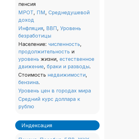
пенсия
МРОТ
,
ПМ
,
Среднедушевой
доход
Инфляция
,
ВВП
,
Уровень
безработицы
Население:
численность
,
продолжительность
и
уровень
жизни,
естественное
движение
,
браки и разводы
.
Стоимость
недвижимости
,
бензина
.
Уровень цен в городах мира
Средний курс доллара к
рублю
Индексация