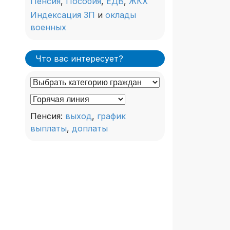
Пенсия
,
Пособия
,
ЕДВ
,
ЖКХ
Индексация ЗП
и
оклады
военных
Что вас интересует?
Пенсия:
выход
,
график
выплаты
,
доплаты