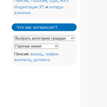
Пенсия
,
Пособия
,
ЕДВ
,
ЖКХ
Индексация ЗП
и
оклады
военных
Что вас интересует?
Пенсия:
выход
,
график
выплаты
,
доплаты