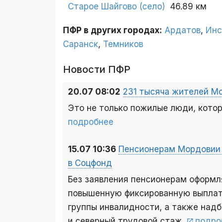
Старое Шайгово (село)
46.89 км
ПФР в других городах:
Ардатов
,
Инс
Саранск
,
Темников
Новости ПФР
20.07 08:02
231 тысяча жителей М
Это не только пожилые люди, кото
подробнее
15.07 10:36
Пенсионерам Мордовии 
в Соцфонд
Без заявления пенсионерам оформ
повышенную фиксированную выплату
группы инвалидности, а также надб
и северный трудовой стаж.
подро