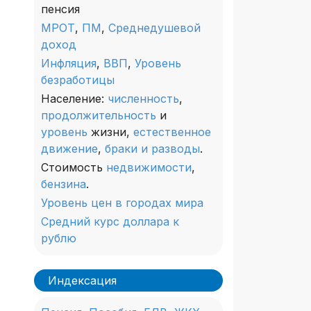
пенсия
МРОТ
,
ПМ
,
Среднедушевой
доход
Инфляция
,
ВВП
,
Уровень
безработицы
Население:
численность
,
продолжительность
и
уровень
жизни,
естественное
движение
,
браки и разводы
.
Стоимость
недвижимости
,
бензина
.
Уровень цен в городах мира
Средний курс доллара к
рублю
Индексация