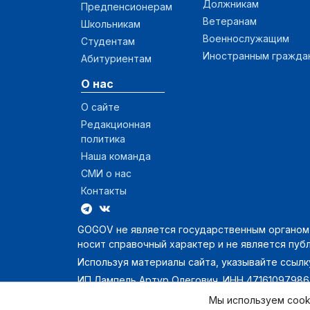
Должникам
Предпенсионерам
Ветеранам
Школьникам
Военнослужащим
Студентам
Иностранным гражда
Абитуриентам
О нас
О сайте
Редакционная
политика
Наша команда
СМИ о нас
Контакты
GOGOV не является государственным органом и
носит справочный характер и не является пуб
Используя материалы сайта, указывайте ссылку
ИП Лампель Артур Олегович. ИНН 47161097986
Мы используем cook
GOGOV — о главном в России 