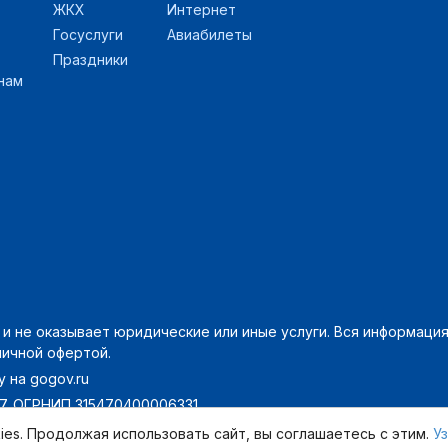
ЖКХ
Интернет
Госуслуги
Авиабилеты
Праздники
нам
 не оказывает юридические или иные услуги. Вся информация 
личной офертой.
 на gogov.ru
7. ОГРНИП 315470400006331.
ies. Продолжая использовать сайт, вы соглашаетесь с этим.
У
без политики - с 2014 года |
Пользовательское соглашение
,
П