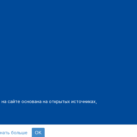
на сайте основана на открытых источниках,
знать больше
OK
олитика конфиденциальности