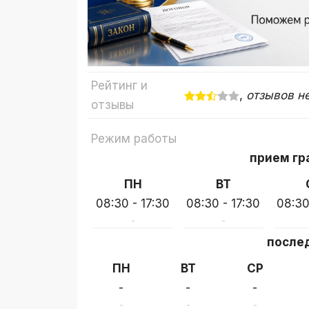
Рейтинг и
,
отзывов н
отзывы
Режим работы
прием гр
ПН
ВТ
08:30 - 17:30
08:30 - 17:30
08:30
-
-
послед
ПН
ВТ
СР
-
-
-
-
-
-