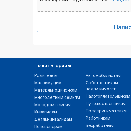
Напи
По категориям
Родителям
Автомобилистам
Малоимущим
Собственникам
недвижимости
Матерям-одиночкам
Налогоплательщикам
Многодетным семьям
Путешественникам
Молодым семьям
Предпринимателям
Инвалидам
Работникам
Детям-инвалидам
Безработным
Пенсионерам