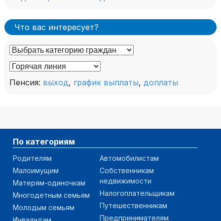
Что вас интересует?
Пенсия:
выход
,
график выплаты
,
доплаты
По категориям
Родителям
Автомобилистам
Малоимущим
Собственникам
недвижимости
Матерям-одиночкам
Налогоплательщикам
Многодетным семьям
Путешественникам
Молодым семьям
Предпринимателям
Инвалидам