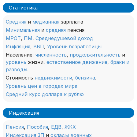
Статистика
Средняя
и
медианная
зарплата
Минимальная
и
средняя
пенсия
МРОТ
,
ПМ
,
Среднедушевой доход
Инфляция
,
ВВП
,
Уровень безработицы
Население:
численность
,
продолжительность
и
уровень
жизни,
естественное движение
,
браки и
разводы
.
Стоимость
недвижимости
,
бензина
.
Уровень цен в городах мира
Средний курс доллара к рублю
Индексация
Пенсия
,
Пособия
,
ЕДВ
,
ЖКХ
Индексация ЗП
и
оклады военных